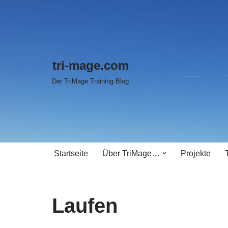
Zum
Inhalt
springen
tri-mage.com
Der TriMage Training Blog
Startseite
Über TriMage…
Projekte
Laufen