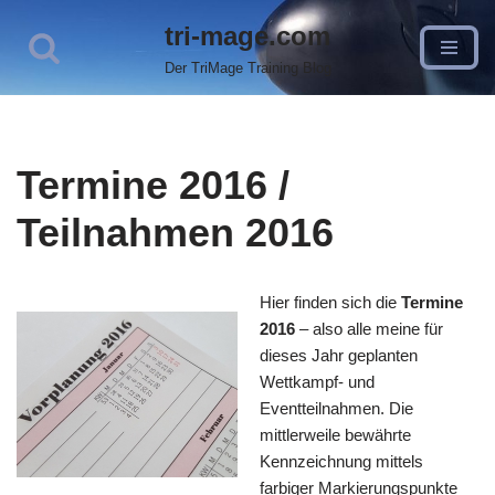
tri-mage.com
Zum
Der TriMage Training Blog
Inhalt
springen
Termine 2016 /
Teilnahmen 2016
Hier finden sich die
Termine
2016
– also alle meine für
dieses Jahr geplanten
Wettkampf- und
Eventteilnahmen. Die
mittlerweile bewährte
Kennzeichnung mittels
farbiger Markierungspunkte