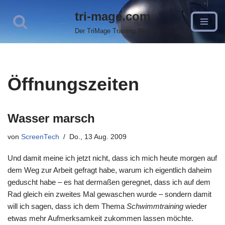
tri-mage.com
Zum
Der TriMage Training Blog
Inhalt
springen
Öffnungszeiten
Wasser marsch
von
ScreenTech
Do., 13 Aug. 2009
Und damit meine ich jetzt nicht, dass ich mich heute morgen auf
dem Weg zur Arbeit gefragt habe, warum ich eigentlich daheim
geduscht habe – es hat dermaßen geregnet, dass ich auf dem
Rad gleich ein zweites Mal gewaschen wurde – sondern damit
will ich sagen, dass ich dem Thema
Schwimmtraining
wieder
etwas mehr Aufmerksamkeit zukommen lassen möchte.