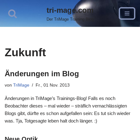
tri-mage.com
Zum
Der TriMage Training Blog
Inhalt
springen
Zukunft
Änderungen im Blog
von
TriMage
Fr., 01 Nov. 2013
Änderungen in TriMage’s Trainings-Blog! Falls es noch
Beobachter dieses – mal wieder – sträflich vernachlässigten
Blogs gibt, dürfte es schon aufgefallen sein: Es tut sich wieder
was. Tja, Totgesagte leben halt doch länger. :)
Neue Optik